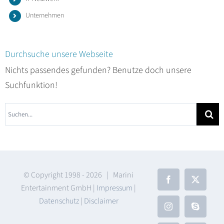
Unternehmen
Durchsuche unsere Webseite
Nichts passendes gefunden? Benutze doch unsere
Suchfunktion!
Suche
nach:
© Copyright 1998 -
2026 | Marini
Facebook
X
Entertainment GmbH |
Impressum
|
Datenschutz
|
Disclaimer
Instagram
Skype